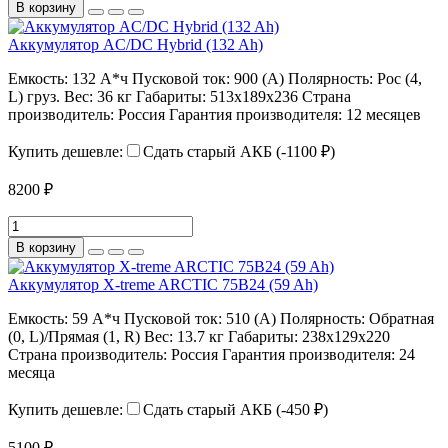
В корзину
Аккумулятор AC/DC Hybrid (132 Ah)
Емкость:
132 А*ч
Пусковой ток:
900 (А)
Полярность:
Рос (4,
L) груз.
Вес:
36 кг
Габариты:
513х189х236
Страна
производитель:
Россия
Гарантия производителя:
12 месяцев
Купить дешевле:
Сдать старый АКБ (-1100 ₽)
8200 ₽
В корзину
Аккумулятор X-treme ARCTIC 75B24 (59 Ah)
Емкость:
59 А*ч
Пусковой ток:
510 (А)
Полярность:
Обратная
(0, L)/Прямая (1, R)
Вес:
13.7 кг
Габариты:
238x129x220
Страна производитель:
Россия
Гарантия производителя:
24
месяца
Купить дешевле:
Сдать старый АКБ (-450 ₽)
5100 ₽