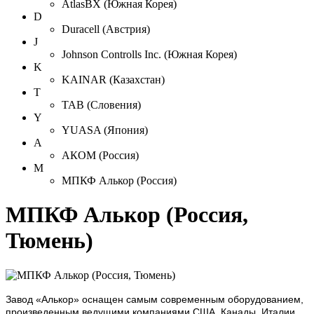
AtlasBX (Южная Корея)
D
Duracell (Австрия)
J
Johnson Controlls Inc. (Южная Корея)
K
KAINAR (Казахстан)
T
TAB (Словения)
Y
YUASA (Япония)
А
АКОМ (Россия)
М
МПКФ Алькоp (Россия)
МПКФ Алькоp (Россия,
Тюмень)
Завод «Алькор» оснащен самым современным оборудованием,
произведенным ведущими компаниями США, Канады, Италии.