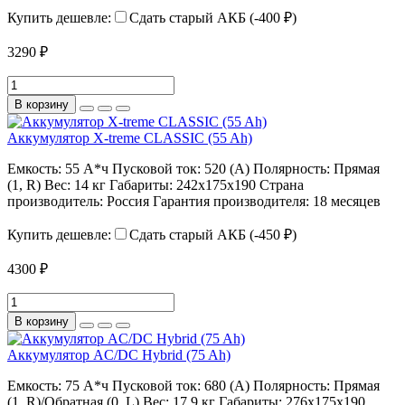
Купить дешевле:
Сдать старый АКБ (-400 ₽)
3290 ₽
В корзину
Аккумулятор X-treme CLASSIC (55 Ah)
Емкость:
55 А*ч
Пусковой ток:
520 (А)
Полярность:
Прямая
(1, R)
Вес:
14 кг
Габариты:
242х175х190
Страна
производитель:
Россия
Гарантия производителя:
18 месяцев
Купить дешевле:
Сдать старый АКБ (-450 ₽)
4300 ₽
В корзину
Аккумулятор AC/DC Hybrid (75 Ah)
Емкость:
75 А*ч
Пусковой ток:
680 (А)
Полярность:
Прямая
(1, R)/Обратная (0, L)
Вес:
17,9 кг
Габариты:
276х175х190