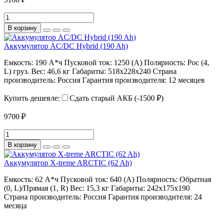
В корзину
Аккумулятор AC/DC Hybrid (190 Ah)
Емкость:
190 А*ч
Пусковой ток:
1250 (А)
Полярность:
Рос (4,
L) груз.
Вес:
46,6 кг
Габариты:
518x228x240
Страна
производитель:
Россия
Гарантия производителя:
12 месяцев
Купить дешевле:
Сдать старый АКБ (-1500 ₽)
9700 ₽
В корзину
Аккумулятор X-treme ARCTIC (62 Ah)
Емкость:
62 А*ч
Пусковой ток:
640 (А)
Полярность:
Обратная
(0, L)/Прямая (1, R)
Вес:
15,3 кг
Габариты:
242х175х190
Страна производитель:
Россия
Гарантия производителя:
24
месяца