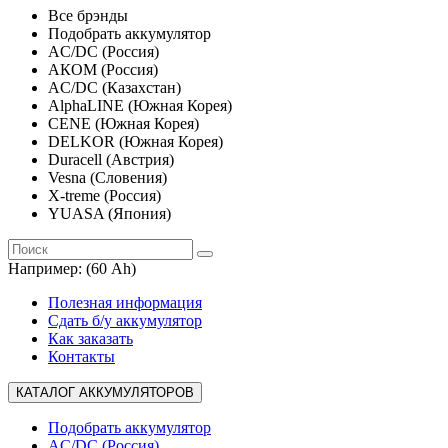
Все брэнды
Подобрать аккумулятор
AC/DC (Россия)
АКОМ (Россия)
AC/DC (Казахстан)
AlphaLINE (Южная Корея)
CENE (Южная Корея)
DELKOR (Южная Корея)
Duracell (Австрия)
Vesna (Словения)
X-treme (Россия)
YUASA (Япония)
Например:
(60 Ah)
Полезная информация
Сдать б/у аккумулятор
Как заказать
Контакты
КАТАЛОГ АККУМУЛЯТОРОВ
Подобрать аккумулятор
AC/DC (Россия)